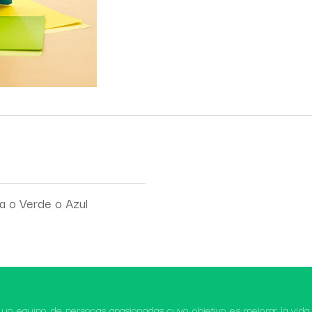
a
o
Verde
o
Azul
un equipo de personas apasionadas cuyo objetivo es mejorar la vida