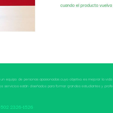
cuando el producto vuelva 
un equipo de personas apasionadas cuyo objetivo es mejorar la vida
os servicios están diseñados para formar grandes estudiantes y profe
+502 2326-1526